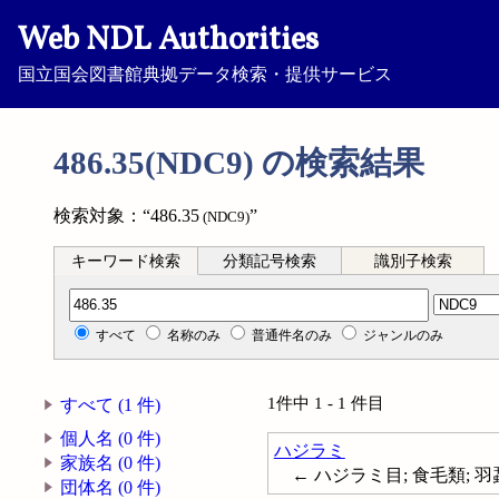
Web NDL Authorities
国立国会図書館典拠データ検索・提供サービス
486.35(NDC9) の検索結果
検索対象：“486.35
”
(NDC9)
キーワード検索
分類記号検索
識別子検索
分類記号検索
すべて
名称のみ
普通件名のみ
ジャンルのみ
1件中 1 - 1 件目
すべて (1 件)
個人名 (0 件)
ハジラミ
家族名 (0 件)
← ハジラミ目; 食毛類; 羽蝨; 
団体名 (0 件)