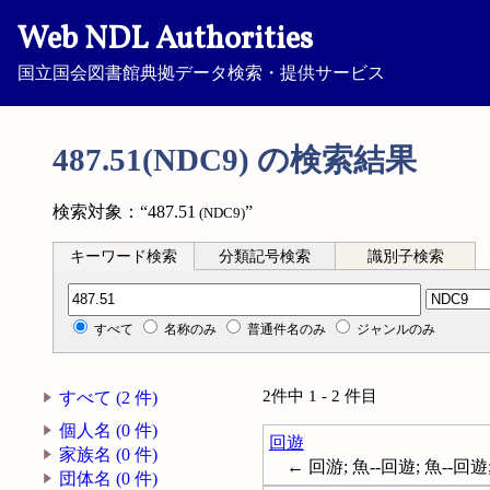
Web NDL Authorities
国立国会図書館典拠データ検索・提供サービス
487.51(NDC9) の検索結果
検索対象：“487.51
”
(NDC9)
キーワード検索
分類記号検索
識別子検索
分類記号検索
すべて
名称のみ
普通件名のみ
ジャンルのみ
2件中 1 - 2 件目
すべて (2 件)
個人名 (0 件)
回遊
家族名 (0 件)
← 回游; 魚--回遊; 魚--回遊; Fi
団体名 (0 件)