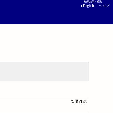
検索結果へ移動
▸
English
ヘルプ
普通件名