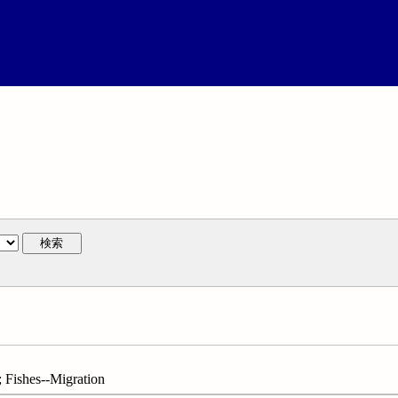
検索
shes--Migration