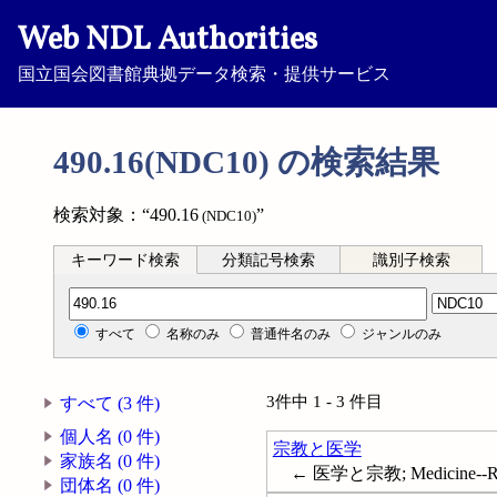
Web NDL Authorities
国立国会図書館典拠データ検索・提供サービス
490.16(NDC10) の検索結果
検索対象：“490.16
”
(NDC10)
キーワード検索
分類記号検索
識別子検索
分類記号検索
すべて
名称のみ
普通件名のみ
ジャンルのみ
3件中 1 - 3 件目
すべて (3 件)
個人名 (0 件)
宗教と医学
家族名 (0 件)
← 医学と宗教; Medicine--Reli
団体名 (0 件)