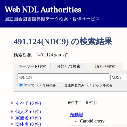
Web NDL Authorities
国立国会図書館典拠データ検索・提供サービス
491.124(NDC9) の検索結果
検索対象：“491.124
”
(NDC9)
キーワード検索
分類記号検索
識別子検索
分類記号検索
すべて
名称のみ
普通件名のみ
ジャンルのみ
6件中 1 - 6 件目
すべて (6 件)
個人名 (0 件)
頸動脈
家族名 (0 件)
← Carotid artery
団体名 (0 件)