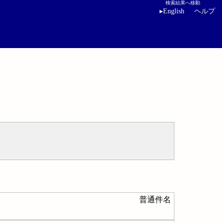
検索結果へ移動
▸
English
ヘルプ
普通件名