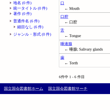
地名 (0 件)
口
統一タイトル (0 件)
← Mouth
著作 (0 件)
口腔
普通件名 (6 件)
← 口腔
細目なし (6 件)
舌
ジャンル・形式 (0 件)
← Tongue
唾液腺
← 唾腺; Salivary glands
歯
← Teeth
6件中 1 - 6 件目
国立国会図書館ホーム
国立国会図書館サーチ