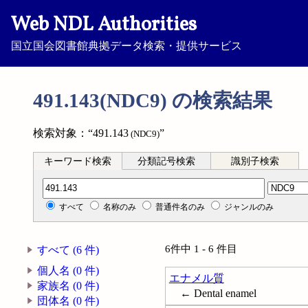
Web NDL Authorities
国立国会図書館典拠データ検索・提供サービス
491.143(NDC9) の検索結果
検索対象：“491.143
”
(NDC9)
キーワード検索
分類記号検索
識別子検索
分類記号検索
すべて
名称のみ
普通件名のみ
ジャンルのみ
6件中 1 - 6 件目
すべて (6 件)
個人名 (0 件)
エナメル質
家族名 (0 件)
← Dental enamel
団体名 (0 件)