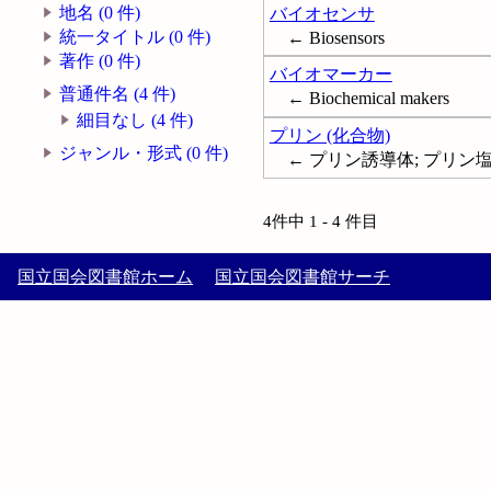
地名 (0 件)
バイオセンサ
統一タイトル (0 件)
← Biosensors
著作 (0 件)
バイオマーカー
普通件名 (4 件)
← Biochemical makers
細目なし (4 件)
プリン (化合物)
ジャンル・形式 (0 件)
← プリン誘導体; プリン塩基;
4件中 1 - 4 件目
国立国会図書館ホーム
国立国会図書館サーチ