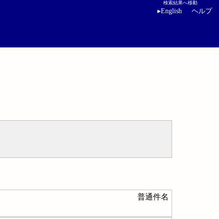
検索結果へ移動
▸
English
ヘルプ
普通件名