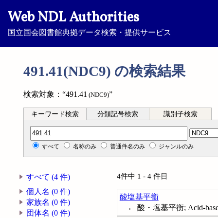
Web NDL Authorities
国立国会図書館典拠データ検索・提供サービス
491.41(NDC9) の検索結果
検索対象：“491.41
”
(NDC9)
キーワード検索
分類記号検索
識別子検索
分類記号検索
すべて
名称のみ
普通件名のみ
ジャンルのみ
4件中 1 - 4 件目
すべて (4 件)
個人名 (0 件)
酸塩基平衡
家族名 (0 件)
← 酸・塩基平衡; Acid-base e
団体名 (0 件)