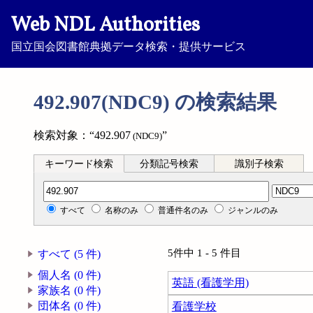
Web NDL Authorities
国立国会図書館典拠データ検索・提供サービス
492.907(NDC9) の検索結果
検索対象：“492.907
”
(NDC9)
キーワード検索
分類記号検索
識別子検索
分類記号検索
すべて
名称のみ
普通件名のみ
ジャンルのみ
5件中 1 - 5 件目
すべて (5 件)
個人名 (0 件)
英語 (看護学用)
家族名 (0 件)
団体名 (0 件)
看護学校