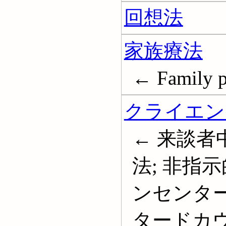
回想法
家族療法
← Family p
クライエン
← 来談者
法; 非指
ンセンター
タードカウンセ