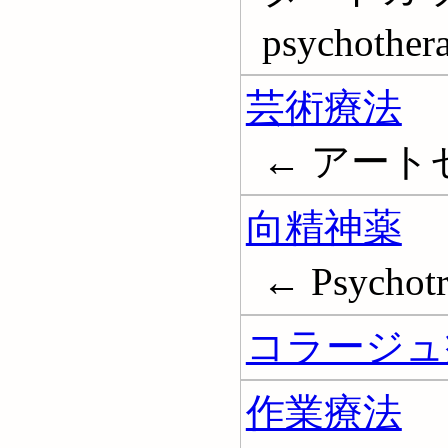
psychother
芸術療法
← アートセラ
向精神薬
← Psychotr
コラージュ
作業療法