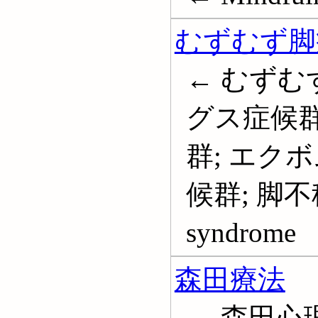
むずむず脚
← むずむ
グス症候群
群; エク
候群; 脚不穏症
syndrome
森田療法
← 森田心