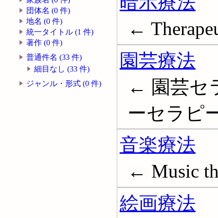
暗示療法
団体名 (0 件)
地名 (0 件)
← Therapeu
統一タイトル (1 件)
著作 (0 件)
園芸療法
普通件名 (33 件)
細目なし (33 件)
← 園芸セ
ジャンル・形式 (0 件)
ーセラピー; Ga
音楽療法
← Music th
絵画療法