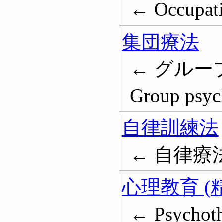
← Occupati
集団療法
← グルー
Group psyc
自律訓練法
← 自律療法; A
心理教育 (
← Psychoth