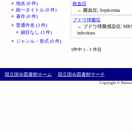
地名 (0 件)
敗血症
統一タイトル (0 件)
← 菌血症; Septicemia
著作 (0 件)
ブドウ球菌症
普通件名 (3 件)
← ブドウ球菌感染症; MRS
細目なし (3 件)
infections
ジャンル・形式 (0 件)
3件中 1 - 3 件目
国立国会図書館ホーム
国立国会図書館サーチ
Copyright © Nationa