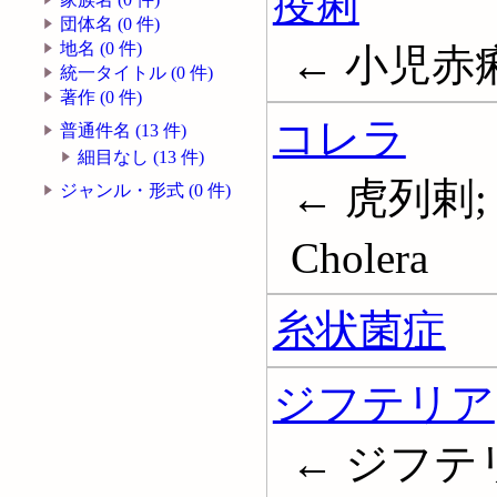
疫痢
団体名 (0 件)
地名 (0 件)
← 小児赤痢
統一タイトル (0 件)
著作 (0 件)
コレラ
普通件名 (13 件)
細目なし (13 件)
← 虎列剌
ジャンル・形式 (0 件)
Cholera
糸状菌症
ジフテリア
← ジフテリヤ