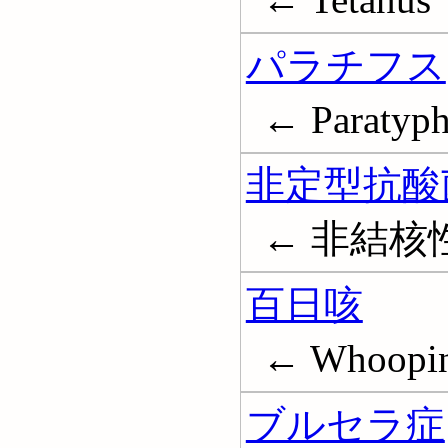
パラチフス
← Paratyph
非定型抗酸
← 非結核
百日咳
← Whoopin
ブルセラ症