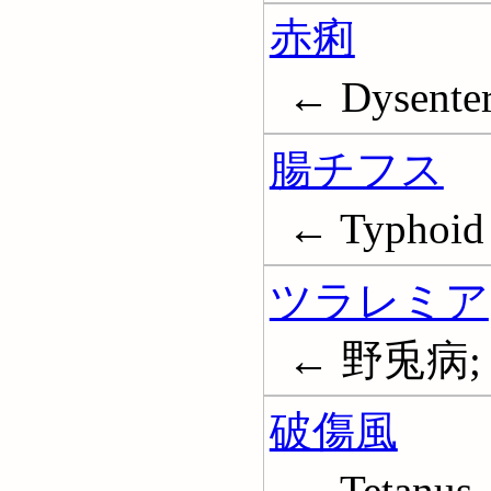
赤痢
← Dysente
腸チフス
← Typhoid 
ツラレミア
← 野兎病; 大
破傷風
← Tetanus