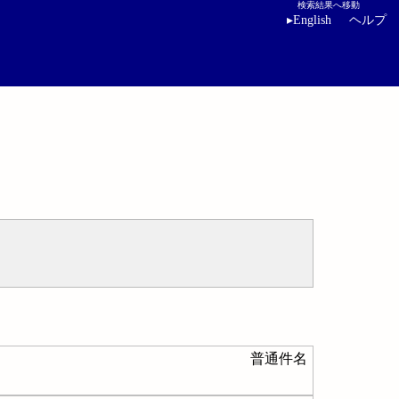
検索結果へ移動
▸
English
ヘルプ
普通件名