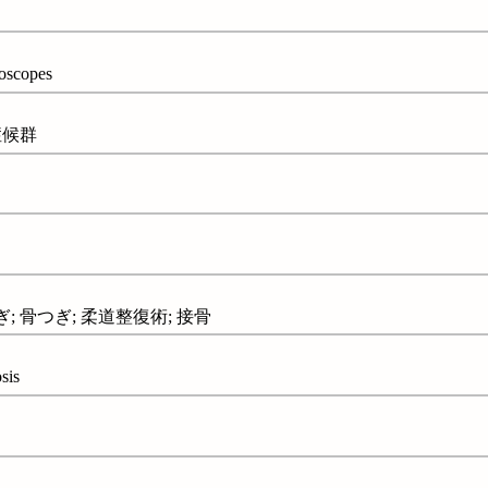
scopes
症候群
ぎ; 骨つぎ; 柔道整復術; 接骨
is