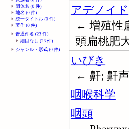
アデノイド
団体名 (0 件)
地名 (0 件)
統一タイトル (0 件)
← 増殖性
著作 (0 件)
普通件名 (23 件)
頭扁桃肥大症;
細目なし (23 件)
ジャンル・形式 (0 件)
いびき
← 鼾; 鼾声;
咽喉科学
咽頭
← Pharynx