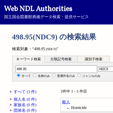
Web NDL Authorities
国立国会図書館典拠データ検索・提供サービス
498.95(NDC9) の検索結果
検索対象：“498.95
”
(NDC9)
キーワード検索
分類記号検索
識別子検索
分類記号検索
すべて
名称のみ
普通件名のみ
ジャンルのみ
3件中 1 - 3 件目
すべて (3 件)
個人名 (0 件)
殺人
家族名 (0 件)
← Homicide
団体名 (0 件)