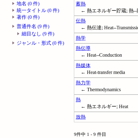
地名 (0 件)
蓄熱
統一タイトル (0 件)
← 熱エネルギー貯蔵; 熱--貯蔵; 
著作 (0 件)
伝熱
普通件名 (9 件)
← 熱伝達; Heat--Transmissi
細目なし (9 件)
熱学
ジャンル・形式 (0 件)
熱伝導
← Heat--Conduction
熱媒体
← Heat-transfer media
熱力学
← Thermodynamics
熱
← 熱エネルギー; Heat
放熱
9件中 1 - 9 件目