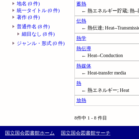
地名 (0 件)
蓄熱
統一タイトル (0 件)
← 熱エネルギー貯蔵; 熱--貯蔵; 
著作 (0 件)
伝熱
普通件名 (8 件)
← 熱伝達; Heat--Transmissi
細目なし (8 件)
熱学
ジャンル・形式 (0 件)
熱伝導
← Heat--Conduction
熱媒体
← Heat-transfer media
熱
← 熱エネルギー; Heat
放熱
8件中 1 - 8 件目
国立国会図書館ホーム
国立国会図書館サーチ