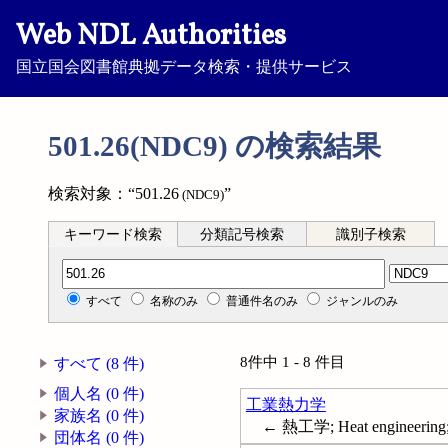
Web NDL Authorities
国立国会図書館典拠データ検索・提供サービス
501.26(NDC9) の検索結果
検索対象：“501.26
”
(NDC9)
キーワード検索
分類記号検索
識別子検索
分類記号検索
すべて
名称のみ
普通件名のみ
ジャンルのみ
8件中 1 - 8 件目
すべて (8 件)
個人名 (0 件)
工業熱力学
家族名 (0 件)
← 熱工学; Heat engineering; 
団体名 (0 件)