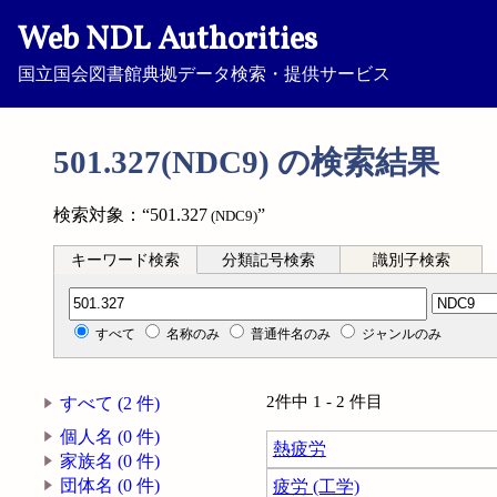
Web NDL Authorities
国立国会図書館典拠データ検索・提供サービス
501.327(NDC9) の検索結果
検索対象：“501.327
”
(NDC9)
キーワード検索
分類記号検索
識別子検索
分類記号検索
すべて
名称のみ
普通件名のみ
ジャンルのみ
2件中 1 - 2 件目
すべて (2 件)
個人名 (0 件)
熱疲労
家族名 (0 件)
団体名 (0 件)
疲労 (工学)