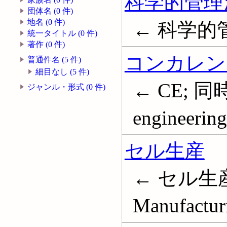
科学的管理
団体名 (0 件)
地名 (0 件)
← 科学的
統一タイトル (0 件)
著作 (0 件)
コンカレン
普通件名 (5 件)
細目なし (5 件)
← CE; 同
ジャンル・形式 (0 件)
engineering
セル生産
← セル生
Manufacturi