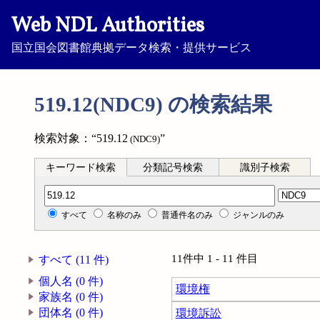
Web NDL Authorities
国立国会図書館典拠データ検索・提供サービス
519.12(NDC9) の検索結果
検索対象：“519.12
”
(NDC9)
キーワード検索
分類記号検索
識別子検索
分類記号検索
すべて
名称のみ
普通件名のみ
ジャンルのみ
11件中 1 - 11 件目
すべて (11 件)
個人名 (0 件)
環境権
家族名 (0 件)
団体名 (0 件)
環境訴訟