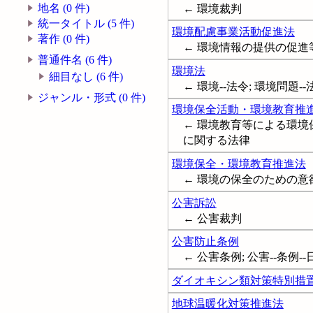
地名 (0 件)
← 環境裁判
統一タイトル (5 件)
環境配慮事業活動促進法
著作 (0 件)
← 環境情報の提供の促進
普通件名 (6 件)
環境法
細目なし (6 件)
← 環境--法令; 環境問題--法令; 
ジャンル・形式 (0 件)
環境保全活動・環境教育推
← 環境教育等による環境
に関する法律
環境保全・環境教育推進法
← 環境の保全のための意
公害訴訟
← 公害裁判
公害防止条例
← 公害条例; 公害--条例--
ダイオキシン類対策特別措
地球温暖化対策推進法