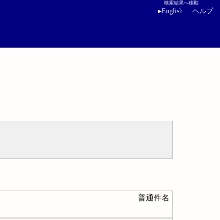
検索結果へ移動
▸
English
ヘルプ
普通件名