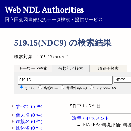
Web NDL Authorities
国立国会図書館典拠データ検索・提供サービス
519.15(NDC9) の検索結果
検索対象：“519.15
”
(NDC9)
キーワード検索
分類記号検索
識別子検索
分類記号検索
すべて
名称のみ
普通件名のみ
ジャンルのみ
5件中 1 - 5 件目
すべて (5 件)
個人名 (0 件)
環境アセスメント
家族名 (0 件)
← EIA; EA; 環境評価; 環境影響評
団体名 (0 件)