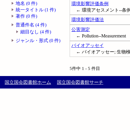
地名 (0 件)
環境影響評価条例
統一タイトル (1 件)
← 環境アセスメント--条例
著作 (0 件)
環境影響評価法
普通件名 (4 件)
公害測定
細目なし (4 件)
← Pollution--Measurement
ジャンル・形式 (0 件)
バイオアッセイ
← バイオアッセー; 生物検定; 
5件中 1 - 5 件目
国立国会図書館ホーム
国立国会図書館サーチ