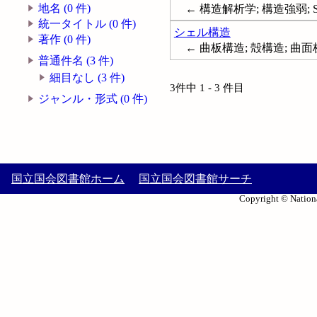
地名 (0 件)
← 構造解析学; 構造強弱; Structur
統一タイトル (0 件)
シェル構造
著作 (0 件)
← 曲板構造; 殻構造; 曲面板構造;
普通件名 (3 件)
細目なし (3 件)
3件中 1 - 3 件目
ジャンル・形式 (0 件)
国立国会図書館ホーム
国立国会図書館サーチ
Copyright © Nationa