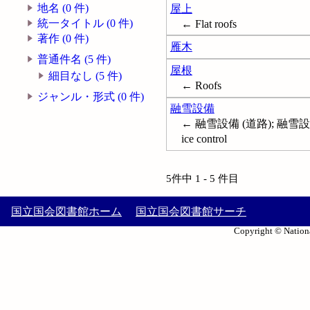
地名 (0 件)
屋上
統一タイトル (0 件)
← Flat roofs
著作 (0 件)
雁木
普通件名 (5 件)
屋根
細目なし (5 件)
← Roofs
ジャンル・形式 (0 件)
融雪設備
← 融雪設備 (道路); 融雪設備 (屋根
ice control
5件中 1 - 5 件目
国立国会図書館ホーム
国立国会図書館サーチ
Copyright © Nationa