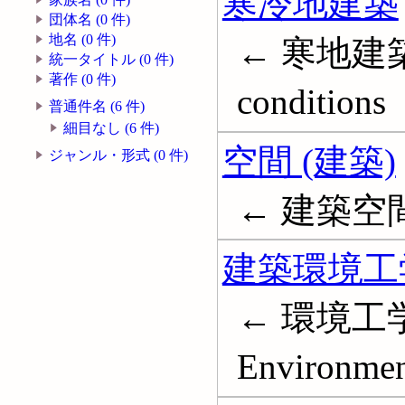
寒冷地建築
団体名 (0 件)
地名 (0 件)
← 寒地建築; B
統一タイトル (0 件)
著作 (0 件)
conditions
普通件名 (6 件)
細目なし (6 件)
空間 (建築)
ジャンル・形式 (0 件)
← 建築空間; S
建築環境工
← 環境工学 (
Environmen