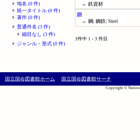
地名 (0 件)
← 鉄資材
統一タイトル (0 件)
鋼
著作 (0 件)
← 鋼; 鋼鉄; Steel
普通件名 (3 件)
細目なし (3 件)
3件中 1 - 3 件目
ジャンル・形式 (0 件)
国立国会図書館ホーム
国立国会図書館サーチ
Copyright © Nationa