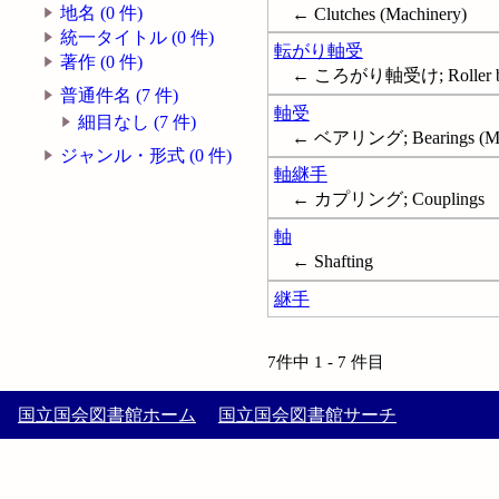
地名 (0 件)
← Clutches (Machinery)
統一タイトル (0 件)
転がり軸受
著作 (0 件)
← ころがり軸受け; Roller be
普通件名 (7 件)
軸受
細目なし (7 件)
← ベアリング; Bearings (Ma
ジャンル・形式 (0 件)
軸継手
← カプリング; Couplings
軸
← Shafting
継手
7件中 1 - 7 件目
国立国会図書館ホーム
国立国会図書館サーチ