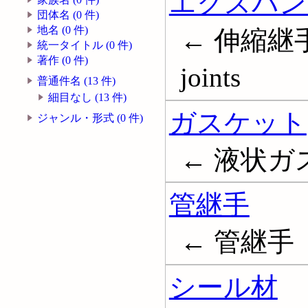
エクスパン
団体名 (0 件)
地名 (0 件)
← 伸縮継手;
統一タイトル (0 件)
著作 (0 件)
joints
普通件名 (13 件)
細目なし (13 件)
ガスケット
ジャンル・形式 (0 件)
← 液状ガスケ
管継手
← 管継手
シール材