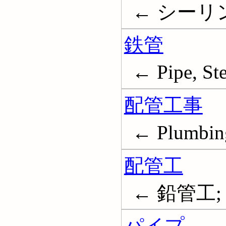
← シーリング材
鉄管
← Pipe, Ste
配管工事
← Plumbing;
配管工
← 鉛管工; Pip
パイプ