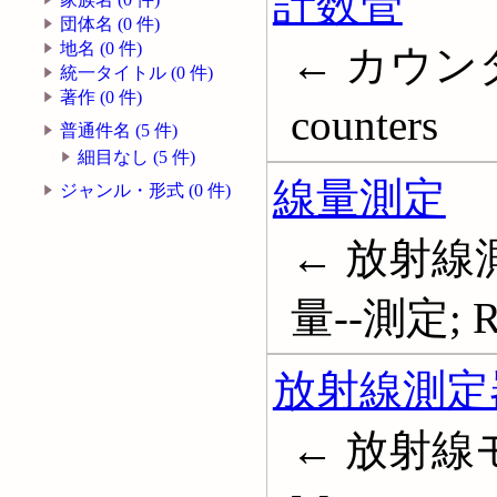
計数管
団体名 (0 件)
地名 (0 件)
← カウンタ
統一タイトル (0 件)
著作 (0 件)
counters
普通件名 (5 件)
細目なし (5 件)
線量測定
ジャンル・形式 (0 件)
← 放射線測
量--測定; Rad
放射線測定
← 放射線モニ