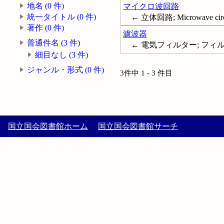
地名 (0 件)
マイクロ波回路
統一タイトル (0 件)
← 立体回路; Microwave circ
著作 (0 件)
濾波器
普通件名 (3 件)
← 電気フィルター; フィルター (電気
細目なし (3 件)
ジャンル・形式 (0 件)
3件中 1 - 3 件目
国立国会図書館ホーム
国立国会図書館サーチ