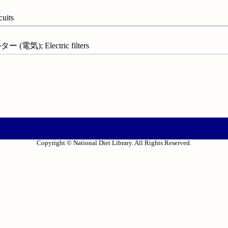
uits
); Electric filters
Copyright © National Diet Library. All Rights Reserved.