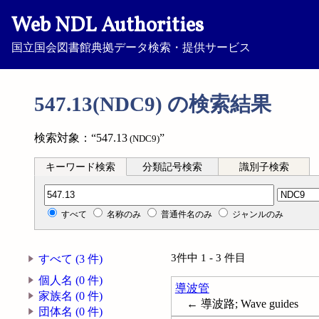
Web NDL Authorities
国立国会図書館典拠データ検索・提供サービス
547.13(NDC9) の検索結果
検索対象：“547.13
”
(NDC9)
キーワード検索
分類記号検索
識別子検索
分類記号検索
すべて
名称のみ
普通件名のみ
ジャンルのみ
3件中 1 - 3 件目
すべて (3 件)
個人名 (0 件)
導波管
家族名 (0 件)
← 導波路; Wave guides
団体名 (0 件)