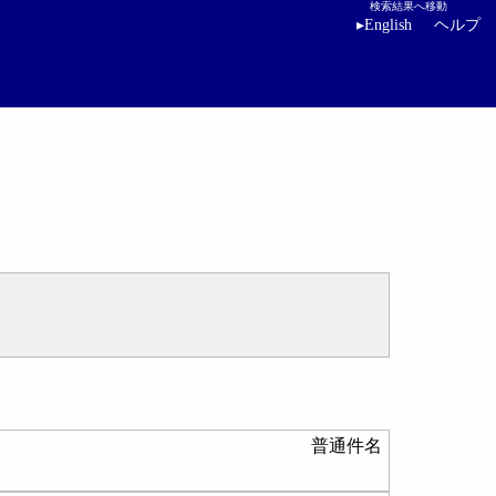
検索結果へ移動
▸
English
ヘルプ
普通件名