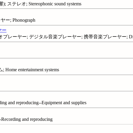
テレオ; Stereophonic sound systems
 Phonograph
ヤー
ヤー; デジタル音楽プレーヤー; 携帯音楽プレーヤー; Digital mu
 entertainment systems
 and reproducing--Equipment and supplies
-Recording and reproducing