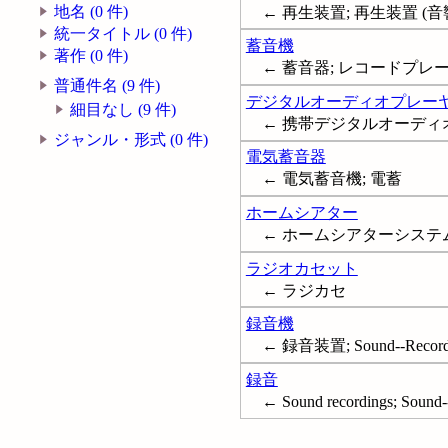
地名 (0 件)
← 再生装置; 再生装置 (音響); ス
統一タイトル (0 件)
蓄音機
著作 (0 件)
← 蓄音器; レコードプレーヤー;
普通件名 (9 件)
デジタルオーディオプレー
細目なし (9 件)
← 携帯デジタルオーディオプレー
ジャンル・形式 (0 件)
電気蓄音器
← 電気蓄音機; 電蓄
ホームシアター
← ホームシアターシステム; Home
ラジオカセット
← ラジカセ
録音機
← 録音装置; Sound--Recording
録音
← Sound recordings; Sound-