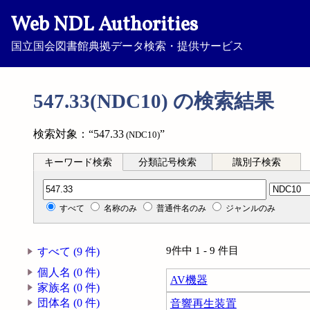
Web NDL Authorities
国立国会図書館典拠データ検索・提供サービス
547.33(NDC10) の検索結果
検索対象：“547.33
”
(NDC10)
キーワード検索
分類記号検索
識別子検索
分類記号検索
すべて
名称のみ
普通件名のみ
ジャンルのみ
9件中 1 - 9 件目
すべて (9 件)
個人名 (0 件)
AV機器
家族名 (0 件)
団体名 (0 件)
音響再生装置