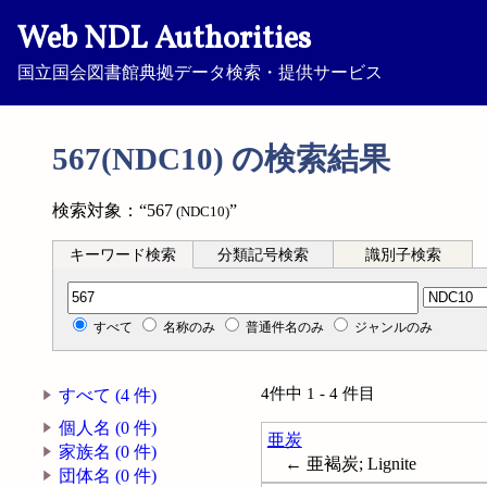
Web NDL Authorities
国立国会図書館典拠データ検索・提供サービス
567(NDC10) の検索結果
検索対象：“567
”
(NDC10)
キーワード検索
分類記号検索
識別子検索
分類記号検索
すべて
名称のみ
普通件名のみ
ジャンルのみ
4件中 1 - 4 件目
すべて (4 件)
個人名 (0 件)
亜炭
家族名 (0 件)
← 亜褐炭; Lignite
団体名 (0 件)