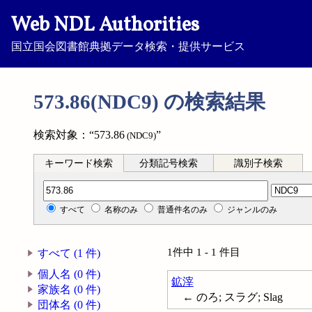
Web NDL Authorities
国立国会図書館典拠データ検索・提供サービス
573.86(NDC9) の検索結果
検索対象：“573.86
”
(NDC9)
キーワード検索
分類記号検索
識別子検索
分類記号検索
すべて
名称のみ
普通件名のみ
ジャンルのみ
1件中 1 - 1 件目
すべて (1 件)
個人名 (0 件)
鉱滓
家族名 (0 件)
← のろ; スラグ; Slag
団体名 (0 件)