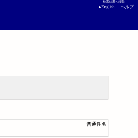
検索結果へ移動
▸
English
ヘルプ
普通件名