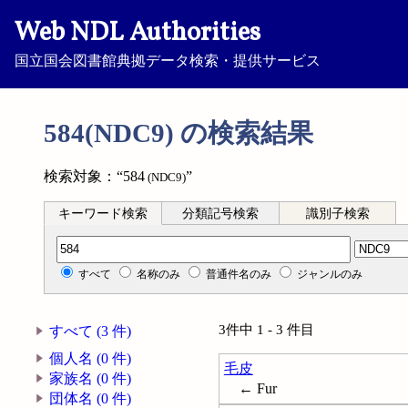
Web NDL Authorities
国立国会図書館典拠データ検索・提供サービス
584(NDC9) の検索結果
検索対象：“584
”
(NDC9)
キーワード検索
分類記号検索
識別子検索
分類記号検索
すべて
名称のみ
普通件名のみ
ジャンルのみ
3件中 1 - 3 件目
すべて (3 件)
個人名 (0 件)
毛皮
家族名 (0 件)
← Fur
団体名 (0 件)