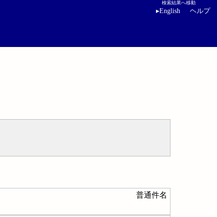
検索結果へ移動
▸
English
ヘルプ
普通件名