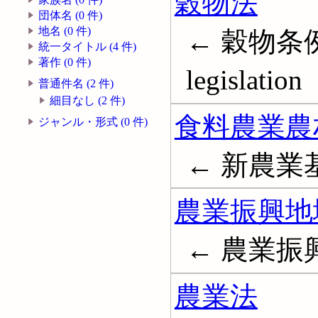
穀物法
団体名 (0 件)
地名 (0 件)
← 穀物条例; G
統一タイトル (4 件)
著作 (0 件)
legislation
普通件名 (2 件)
細目なし (2 件)
食料農業農
ジャンル・形式 (0 件)
← 新農業
農業振興地
← 農業
農業法