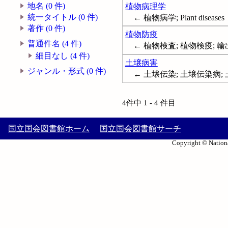
地名 (0 件)
植物病理学
統一タイトル (0 件)
← 植物病学; Plant diseases
著作 (0 件)
植物防疫
普通件名 (4 件)
← 植物検査; 植物検疫; 輸出入植
細目なし (4 件)
土壌病害
ジャンル・形式 (0 件)
← 土壌伝染; 土壌伝染病; 土壌伝染
4件中 1 - 4 件目
国立国会図書館ホーム
国立国会図書館サーチ
Copyright © Nationa