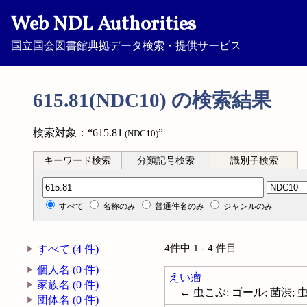
Web NDL Authorities
国立国会図書館典拠データ検索・提供サービス
615.81(NDC10) の検索結果
検索対象：“615.81
”
(NDC10)
キーワード検索
分類記号検索
識別子検索
分類記号検索
すべて
名称のみ
普通件名のみ
ジャンルのみ
4件中 1 - 4 件目
すべて (4 件)
個人名 (0 件)
えい瘤
家族名 (0 件)
← 虫こぶ; ゴール; 菌渋; 虫渋;
団体名 (0 件)