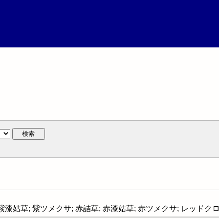
検索
漆姑草; 紫ツメクサ; 赤詰草; 赤漆姑草; 赤ツメクサ; レッドクローバー;