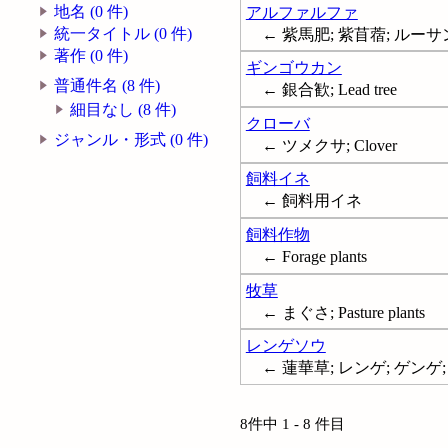
地名 (0 件)
アルファルファ
統一タイトル (0 件)
← 紫馬肥; 紫苜蓿; ルーサン
著作 (0 件)
ギンゴウカン
普通件名 (8 件)
← 銀合歓; Lead tree
細目なし (8 件)
クローバ
ジャンル・形式 (0 件)
← ツメクサ; Clover
飼料イネ
← 飼料用イネ
飼料作物
← Forage plants
牧草
← まぐさ; Pasture plants
レンゲソウ
← 蓮華草; レンゲ; ゲンゲ;
8件中 1 - 8 件目