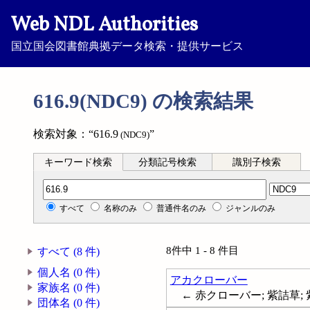
Web NDL Authorities
国立国会図書館典拠データ検索・提供サービス
616.9(NDC9) の検索結果
検索対象：“616.9
”
(NDC9)
キーワード検索
分類記号検索
識別子検索
分類記号検索
すべて
名称のみ
普通件名のみ
ジャンルのみ
8件中 1 - 8 件目
すべて (8 件)
個人名 (0 件)
アカクローバー
家族名 (0 件)
← 赤クローバー; 紫詰草; 紫
団体名 (0 件)