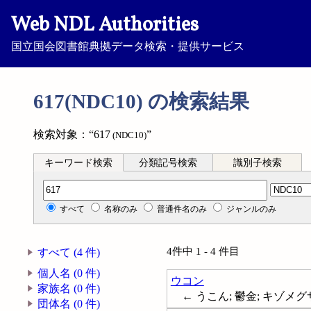
Web NDL Authorities
国立国会図書館典拠データ検索・提供サービス
617(NDC10) の検索結果
検索対象：“617
”
(NDC10)
キーワード検索
分類記号検索
識別子検索
分類記号検索
すべて
名称のみ
普通件名のみ
ジャンルのみ
4件中 1 - 4 件目
すべて (4 件)
個人名 (0 件)
ウコン
家族名 (0 件)
← うこん; 鬱金; キゾメグサ; 
団体名 (0 件)