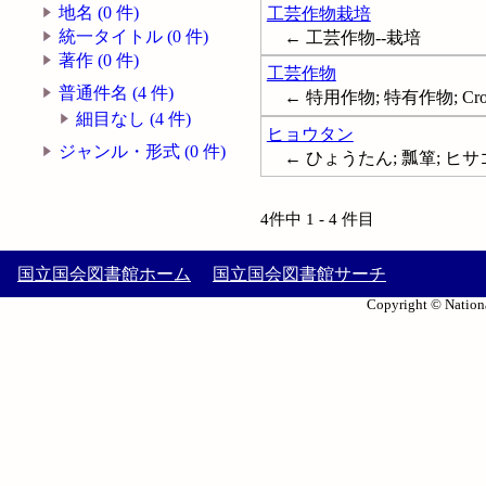
地名 (0 件)
工芸作物栽培
統一タイトル (0 件)
← 工芸作物--栽培
著作 (0 件)
工芸作物
普通件名 (4 件)
← 特用作物; 特有作物; Cro
細目なし (4 件)
ヒョウタン
ジャンル・形式 (0 件)
← ひょうたん; 瓢箪; ヒサゴ; 葫蘆;
4件中 1 - 4 件目
国立国会図書館ホーム
国立国会図書館サーチ
Copyright © Nationa