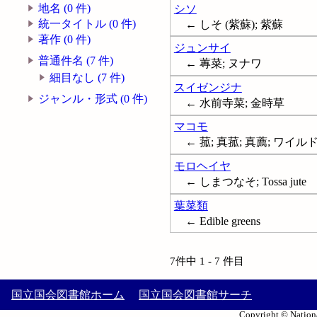
地名 (0 件)
シソ
統一タイトル (0 件)
← しそ (紫蘇); 紫蘇
著作 (0 件)
ジュンサイ
普通件名 (7 件)
← 蓴菜; ヌナワ
細目なし (7 件)
スイゼンジナ
ジャンル・形式 (0 件)
← 水前寺菜; 金時草
マコモ
← 菰; 真菰; 真薦; ワイルドライス
モロヘイヤ
← しまつなそ; Tossa jute
葉菜類
← Edible greens
7件中 1 - 7 件目
国立国会図書館ホーム
国立国会図書館サーチ
Copyright © Nationa