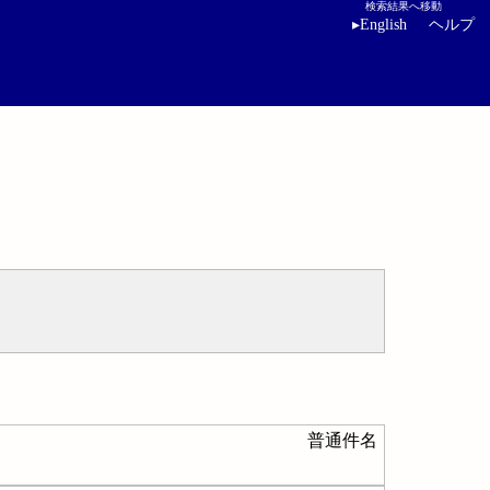
検索結果へ移動
▸
English
ヘルプ
普通件名