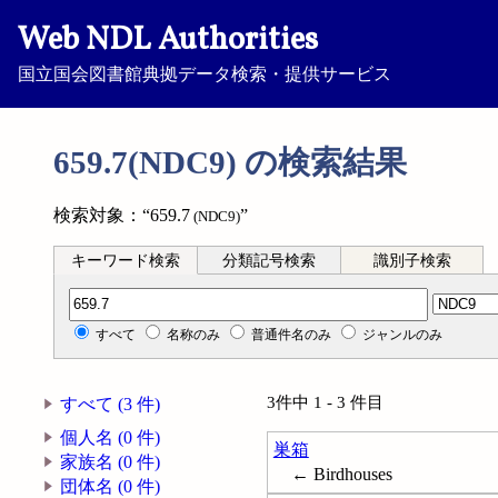
Web NDL Authorities
国立国会図書館典拠データ検索・提供サービス
659.7(NDC9) の検索結果
検索対象：“659.7
”
(NDC9)
キーワード検索
分類記号検索
識別子検索
分類記号検索
すべて
名称のみ
普通件名のみ
ジャンルのみ
3件中 1 - 3 件目
すべて (3 件)
個人名 (0 件)
巣箱
家族名 (0 件)
← Birdhouses
団体名 (0 件)