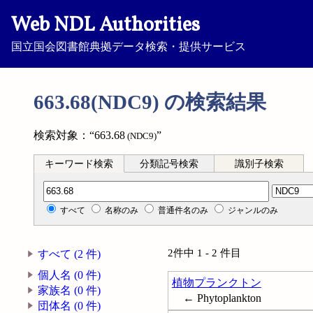
Web NDL Authorities
国立国会図書館典拠データ検索・提供サービス
663.68(NDC9) の検索結果
検索対象：“663.68
”
(NDC9)
キーワード検索
分類記号検索
識別子検索
分類記号検索
すべて
名称のみ
普通件名のみ
ジャンルのみ
2件中 1 - 2 件目
すべて (2 件)
個人名 (0 件)
植物プランクトン
家族名 (0 件)
← Phytoplankton
団体名 (0 件)