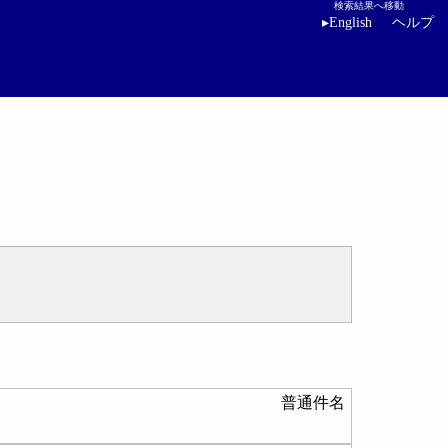
検索結果へ移動
▸
English
ヘルプ
普通件名