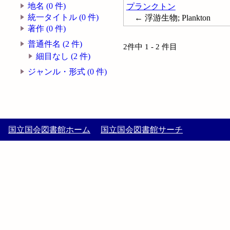
地名 (0 件)
プランクトン
統一タイトル (0 件)
← 浮游生物; Plankton
著作 (0 件)
普通件名 (2 件)
2件中 1 - 2 件目
細目なし (2 件)
ジャンル・形式 (0 件)
国立国会図書館ホーム
国立国会図書館サーチ