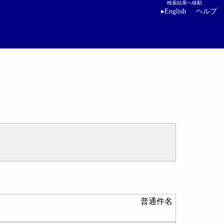
検索結果へ移動
▸
English
ヘルプ
普通件名