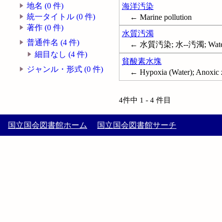
地名 (0 件)
海洋汚染
統一タイトル (0 件)
← Marine pollution
著作 (0 件)
水質汚濁
普通件名 (4 件)
← 水質汚染; 水--汚濁; Water--
細目なし (4 件)
貧酸素水塊
ジャンル・形式 (0 件)
← Hypoxia (Water); Anoxic 
4件中 1 - 4 件目
国立国会図書館ホーム
国立国会図書館サーチ