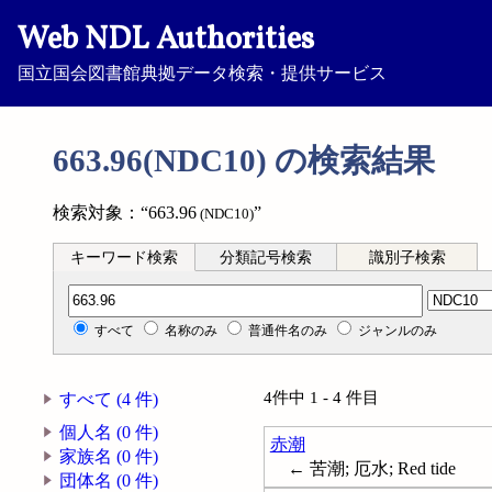
Web NDL Authorities
国立国会図書館典拠データ検索・提供サービス
663.96(NDC10) の検索結果
検索対象：“663.96
”
(NDC10)
キーワード検索
分類記号検索
識別子検索
分類記号検索
すべて
名称のみ
普通件名のみ
ジャンルのみ
4件中 1 - 4 件目
すべて (4 件)
個人名 (0 件)
赤潮
家族名 (0 件)
← 苦潮; 厄水; Red tide
団体名 (0 件)