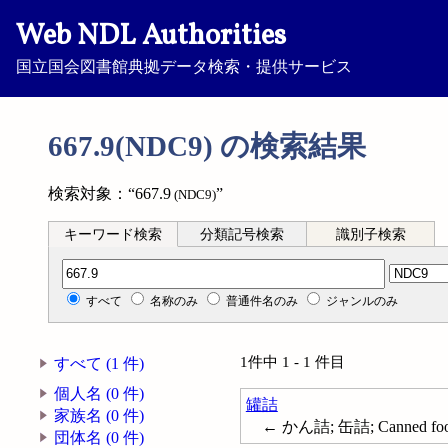
Web NDL Authorities
国立国会図書館典拠データ検索・提供サービス
667.9(NDC9) の検索結果
検索対象：“667.9
”
(NDC9)
キーワード検索
分類記号検索
識別子検索
分類記号検索
すべて
名称のみ
普通件名のみ
ジャンルのみ
1件中 1 - 1 件目
すべて (1 件)
個人名 (0 件)
罐詰
家族名 (0 件)
← かん詰; 缶詰; Canned foods;
団体名 (0 件)