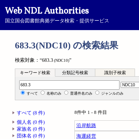
Web NDL Authorities
国立国会図書館典拠データ検索・提供サービス
683.3(NDC10) の検索結果
検索対象：“683.3
”
(NDC10)
キーワード検索
分類記号検索
識別子検索
分類記号検索
すべて
名称のみ
普通件名のみ
ジャンルのみ
8件中 1 - 8 件目
すべて (8 件)
個人名 (0 件)
沿岸航路
家族名 (0 件)
団体名 (0 件)
海運経営