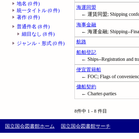
地名 (0 件)
海運同盟
統一タイトル (0 件)
← 運賃同盟; Shipping confe
著作 (0 件)
海事金融
普通件名 (8 件)
← 海運金融; Shipping--Fina
細目なし (8 件)
航路
ジャンル・形式 (0 件)
船舶登記
← Ships--Registration and tr
便宜置籍船
← FOC; Flags of convenien
傭船契約
← Charter-parties
8件中 1 - 8 件目
国立国会図書館ホーム
国立国会図書館サーチ