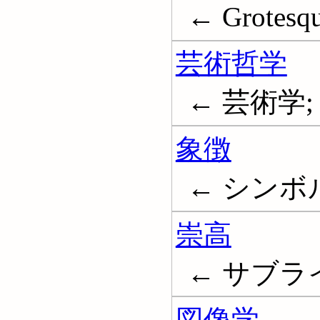
← Grotesq
芸術哲学
← 芸術学; Ar
象徴
← シンボル; 
崇高
← サブライム;
図像学