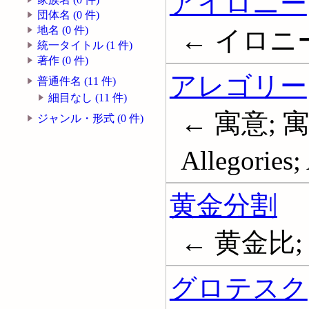
アイロニー
団体名 (0 件)
地名 (0 件)
← イロニー;
統一タイトル (1 件)
著作 (0 件)
アレゴリー
普通件名 (11 件)
細目なし (11 件)
← 寓意; 
ジャンル・形式 (0 件)
Allegories;
黄金分割
← 黄金比; 黄
グロテスク