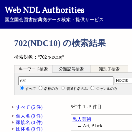
Web NDL Authorities
国立国会図書館典拠データ検索・提供サービス
702(NDC10) の検索結果
検索対象：“702
”
(NDC10)
キーワード検索
分類記号検索
識別子検索
分類記号検索
すべて
名称のみ
普通件名のみ
ジャンルのみ
5件中 1 - 5 件目
すべて (5 件)
個人名 (0 件)
黒人芸術
家族名 (0 件)
← Art, Black
団体名 (0 件)