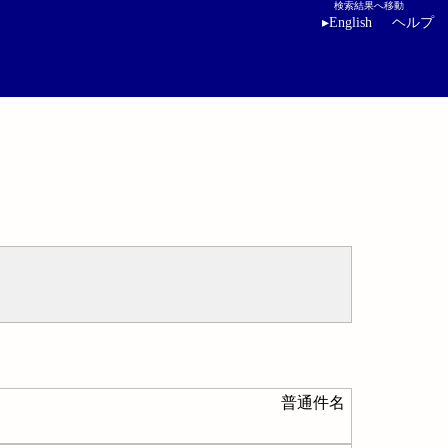
検索結果へ移動
▸
English
ヘルプ
普通件名