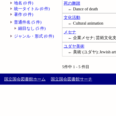
地名 (0 件)
死の舞踏
統一タイトル (0 件)
← Dance of death
著作 (0 件)
文化活動
普通件名 (5 件)
← Cultural animation
細目なし (5 件)
メセナ
ジャンル・形式 (0 件)
← 企業メセナ; 芸術文化支援; A
ユダヤ美術
← 美術 (ユダヤ); Jewish art
5件中 1 - 5 件目
国立国会図書館ホーム
国立国会図書館サーチ