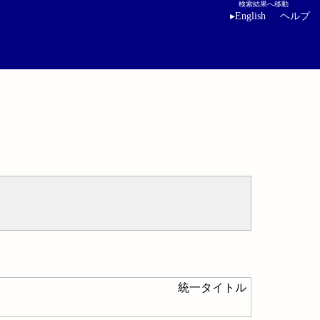
検索結果へ移動
▸
English
ヘルプ
統一タイトル