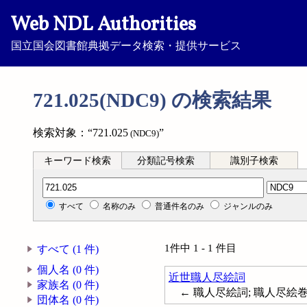
Web NDL Authorities
国立国会図書館典拠データ検索・提供サービス
721.025(NDC9) の検索結果
検索対象：“721.025
”
(NDC9)
キーワード検索
分類記号検索
識別子検索
分類記号検索
すべて
名称のみ
普通件名のみ
ジャンルのみ
1件中 1 - 1 件目
すべて (1 件)
個人名 (0 件)
近世職人尽絵詞
家族名 (0 件)
← 職人尽絵詞; 職人尽絵
団体名 (0 件)