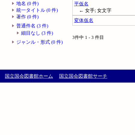
地名 (0 件)
平仮名
統一タイトル (0 件)
← 女手; 女文字
著作 (0 件)
変体仮名
普通件名 (3 件)
細目なし (3 件)
3件中 1 - 3 件目
ジャンル・形式 (0 件)
国立国会図書館ホーム
国立国会図書館サーチ