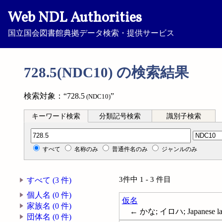
Web NDL Authorities
国立国会図書館典拠データ検索・提供サービス
728.5(NDC10) の検索結果
検索対象：“728.5
”
(NDC10)
キーワード検索
分類記号検索
識別子検索
分類記号検索
すべて
名称のみ
普通件名のみ
ジャンルのみ
3件中 1 - 3 件目
すべて (3 件)
個人名 (0 件)
仮名
家族名 (0 件)
← かな; イロハ; Japanese lan
団体名 (0 件)