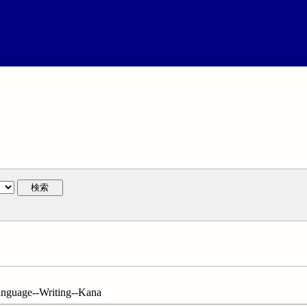
検索
guage--Writing--Kana