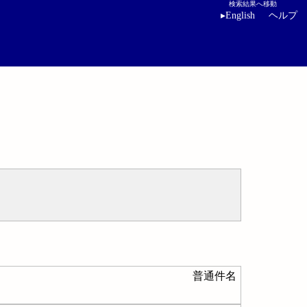
検索結果へ移動
▸
English
ヘルプ
普通件名