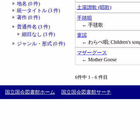
地名 (0 件)
土湯讃歌 (唱歌)
統一タイトル (3 件)
著作 (0 件)
手毬唄
← 手毬歌
普通件名 (3 件)
細目なし (3 件)
童謡
← わらべ唄; Children's son
ジャンル・形式 (0 件)
マザーグース
← Mother Goose
6件中 1 - 6 件目
国立国会図書館ホーム
国立国会図書館サーチ