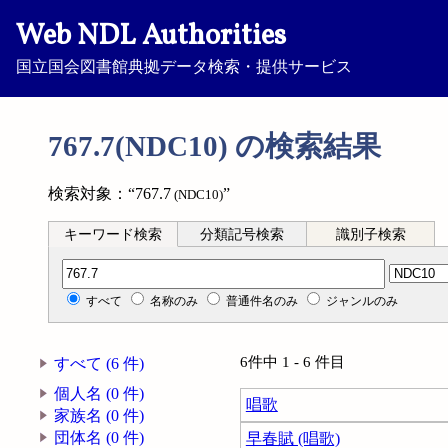
Web NDL Authorities
国立国会図書館典拠データ検索・提供サービス
767.7(NDC10) の検索結果
検索対象：“767.7
”
(NDC10)
キーワード検索
分類記号検索
識別子検索
分類記号検索
すべて
名称のみ
普通件名のみ
ジャンルのみ
6件中 1 - 6 件目
すべて (6 件)
個人名 (0 件)
唱歌
家族名 (0 件)
団体名 (0 件)
早春賦 (唱歌)