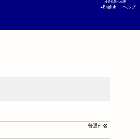
検索結果へ移動
▸
English
ヘルプ
普通件名