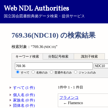
Web NDL Authorities
国立国会図書館典拠データ検索・提供サービス
769.36(NDC10) の検索結果
検索対象：“769.36
”
(NDC10)
キーワード検索
分類記号検索
識別子検索
分類記号検索
すべて
名称のみ
普通件名のみ
ジャンルのみ
1件中 1 - 1 件目
すべて (1 件)
個人名 (0 件)
フラメンコ
家族名 (0 件)
← Flamenco
団体名 (0 件)