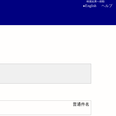
検索結果へ移動
▸
English
ヘルプ
普通件名