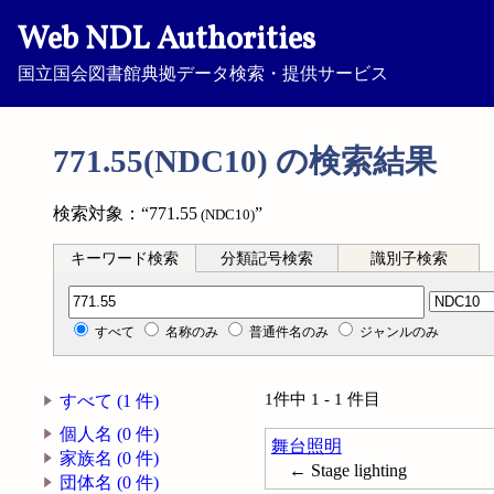
Web NDL Authorities
国立国会図書館典拠データ検索・提供サービス
771.55(NDC10) の検索結果
検索対象：“771.55
”
(NDC10)
キーワード検索
分類記号検索
識別子検索
分類記号検索
すべて
名称のみ
普通件名のみ
ジャンルのみ
1件中 1 - 1 件目
すべて (1 件)
個人名 (0 件)
舞台照明
家族名 (0 件)
← Stage lighting
団体名 (0 件)