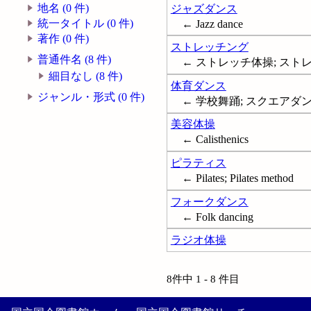
地名 (0 件)
ジャズダンス
統一タイトル (0 件)
← Jazz dance
著作 (0 件)
ストレッチング
普通件名 (8 件)
← ストレッチ体操; ストレッチ (ス
細目なし (8 件)
体育ダンス
ジャンル・形式 (0 件)
← 学校舞踊; スクエアダ
美容体操
← Calisthenics
ピラティス
← Pilates; Pilates method
フォークダンス
← Folk dancing
ラジオ体操
8件中 1 - 8 件目