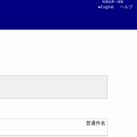
検索結果へ移動
▸
English
ヘルプ
普通件名