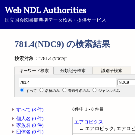
Web NDL Authorities
国立国会図書館典拠データ検索・提供サービス
781.4(NDC9) の検索結果
検索対象：“781.4
”
(NDC9)
キーワード検索
分類記号検索
識別子検索
分類記号検索
すべて
名称のみ
普通件名のみ
ジャンルのみ
8件中 1 - 8 件目
すべて (8 件)
個人名 (0 件)
エアロビクス
家族名 (0 件)
← エアロビック; エアロビック
団体名 (0 件)