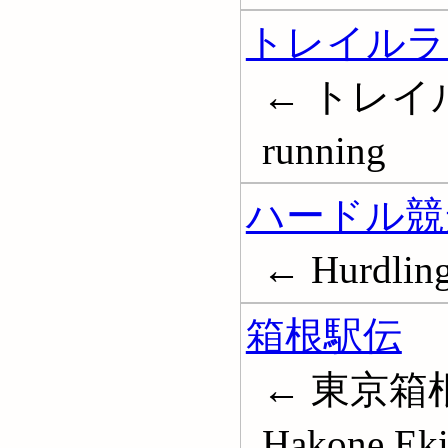
トレイルラ
← トレイル
running
ハードル競
← Hurdling 
箱根駅伝
← 東京箱
Hakone Ek