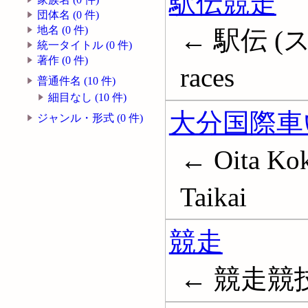
駅伝競走
団体名 (0 件)
地名 (0 件)
← 駅伝 (スポー
統一タイトル (0 件)
著作 (0 件)
races
普通件名 (10 件)
細目なし (10 件)
大分国際車
ジャンル・形式 (0 件)
← Oita Kok
Taikai
競走
← 競走競技; 