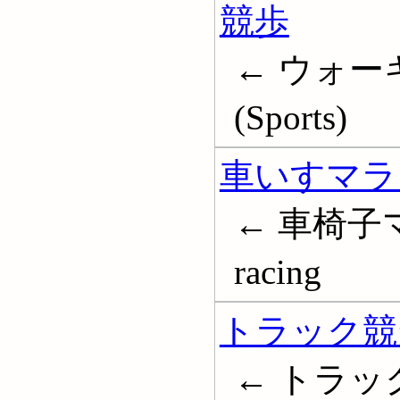
競歩
← ウォーキ
(Sports)
車いすマラ
← 車椅子マラ
racing
トラック競
← トラック競技